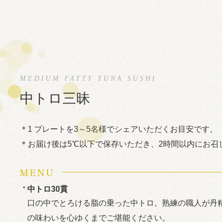
中トロ三昧
1 プレートを3～5名様でシェアいただくお目安です。
お届け後は5℃以下で保存いただき、2時間以内にお召
中トロ30貫
口の中でとろける脂の乗った中トロ。熟練の職人が丹
の味わいを心ゆくまでご堪能ください。