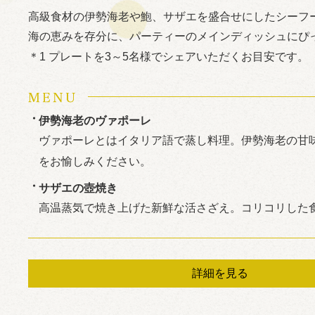
高級食材の伊勢海老や鮑、サザエを盛合せにしたシーフ
海の恵みを存分に、パーティーのメインディッシュにぴ
1 プレートを3～5名様でシェアいただくお目安です。
伊勢海老のヴァポーレ
ヴァポーレとはイタリア語で蒸し料理。伊勢海老の甘
をお愉しみください。
サザエの壺焼き
高温蒸気で焼き上げた新鮮な活さざえ。コリコリした
てる苦みを磯の香りとともにご堪能いただけます。
スモークサーモン＆いくら
詳細を見る
贅沢な組み合わせでありながら、軽やかな味わい。深
りが絶妙なハーモニーを引き立てます。