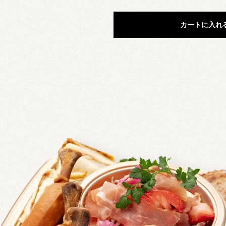
極上鮑
“海の宝石”とも称される高級食材、あわび。独特な味
カートに入れ
凝縮した自慢の逸品です。
シーフードマリネ
厳選された海の幸のマリネ。ビネガーの酸味が魚貝の
引き出します。