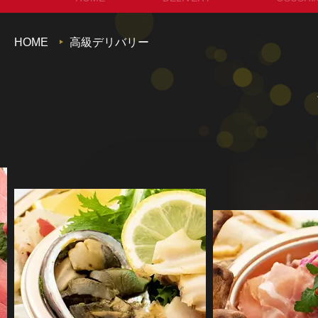
セットメニュー
お
HOME
高級デリバリー
コースメニュー
パン・サ
単品オードブル
セット
カップディッシュ
*個包装タイプ
フィンガーフード
ハイグレード