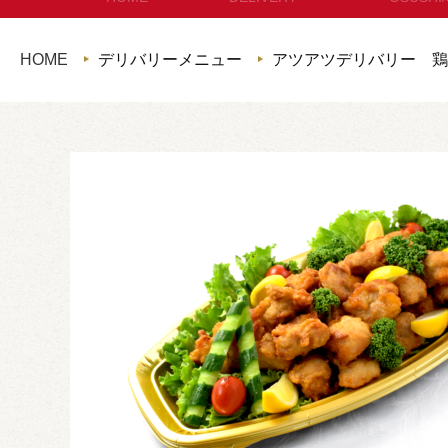
セットメニュー
お
HOME
デリバリーメニュー
アツアツデリバリー 鶏
コースメニュー
パン・サ
単品オードブル
セット
カップディッシュ
*個包装タイプ
フィンガーフード
ハイグレード