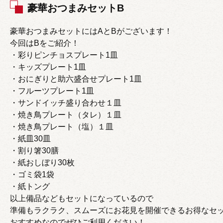
豪華おつまみセットB
豪華おつまみセットにはAとBがございます！
今回はBをご紹介！
・彩りピンチョスプレート1皿
・キッズプレート1皿
・おにぎりと助六盛合せプレート1皿
・フルーツプレート1皿
・サンドイッチ盛り合わせ１皿
・焼き鳥プレート（タレ）１皿
・焼き鳥プレート（塩）１皿
・紙皿30皿
・割り箸30膳
・紙おしぼり30枚
・ゴミ袋1袋
・紙トング
以上備品などもセットになっているので
準備もラクラク、スムーズにお花見を開催できるお得なセ
おすすめなのでぜひご利用ください！