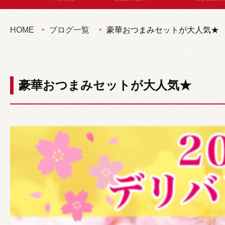
セットメニュー
お
HOME
ブログ一覧
豪華おつまみセットが大人気★
コースメニュー
パン・サ
単品オードブル
セット
豪華おつまみセットが大人気★
カップディッシュ
*個包装タイプ
フィンガーフード
ハイグレード