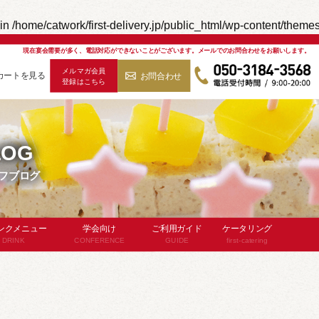
in
/home/catwork/first-delivery.jp/public_html/wp-content/theme
現在宴会需要が多く、電話対応ができないことがございます。
メールでのお問合わせをお願いします。
メルマガ会員
カートを見る
お問合わせ
登録はこちら
050-3184-3568
LOG
フブログ
ンクメニュー
学会向け
ご利用ガイド
ケータリング
DRINK
CONFERENCE
GUIDE
first-catering
飲み放題
お弁当
ケータリングと
ビススタッフ付)
デリバリーの違い
パン・サンドイッチ
品メニュー
対応エリア
食のスタイル
よくあるご質問