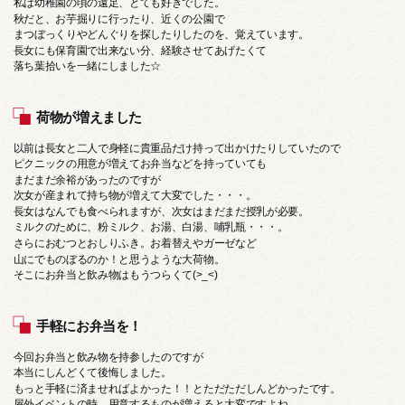
私は幼稚園の頃の遠足、とても好きでした。
秋だと、お芋掘りに行ったり、近くの公園で
まつぼっくりやどんぐりを探したりしたのを、覚えています。
長女にも保育園で出来ない分、経験させてあげたくて
落ち葉拾いを一緒にしました☆
荷物が増えました
以前は長女と二人で身軽に貴重品だけ持って出かけたりしていたので
ピクニックの用意が増えてお弁当などを持っていても
まだまだ余裕があったのですが
次女が産まれて持ち物が増えて大変でした・・・。
長女はなんでも食べられますが、次女はまだまだ授乳が必要。
ミルクのために、粉ミルク、お湯、白湯、哺乳瓶・・・。
さらにおむつとおしりふき。お着替えやガーゼなど
山にでものぼるのか！と思うような大荷物。
そこにお弁当と飲み物はもうつらくて(>_<)
手軽にお弁当を！
今回お弁当と飲み物を持参したのですが
本当にしんどくて後悔しました。
もっと手軽に済ませればよかった！！とただただしんどかったです。
屋外イベントの時、用意するものが増えると大変ですよね。