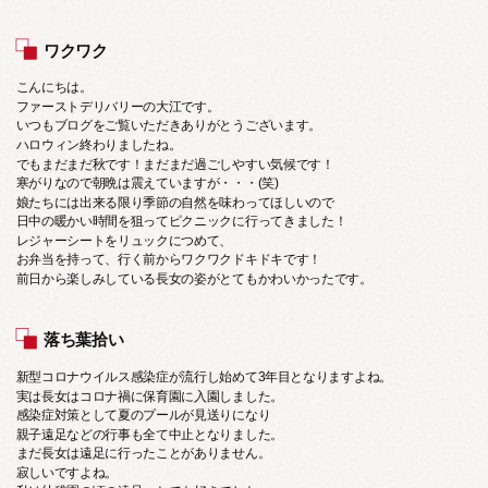
ワクワク
こんにちは。
ファーストデリバリーの大江です。
いつもブログをご覧いただきありがとうございます。
ハロウィン終わりましたね。
でもまだまだ秋です！まだまだ過ごしやすい気候です！
寒がりなので朝晩は震えていますが・・・(笑)
娘たちには出来る限り季節の自然を味わってほしいので
日中の暖かい時間を狙ってピクニックに行ってきました！
レジャーシートをリュックにつめて、
お弁当を持って、行く前からワクワクドキドキです！
前日から楽しみしている長女の姿がとてもかわいかったです。
落ち葉拾い
新型コロナウイルス感染症が流行し始めて3年目となりますよね。
実は長女はコロナ禍に保育園に入園しました。
感染症対策として夏のプールが見送りになり
親子遠足などの行事も全て中止となりました。
まだ長女は遠足に行ったことがありません。
寂しいですよね。