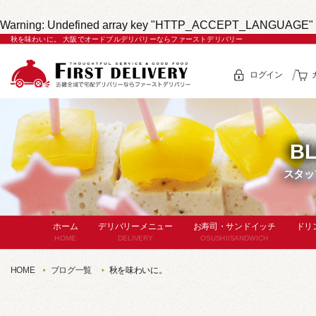
Warning
: Undefined array key "HTTP_ACCEPT_LANGUAGE" 
秋を味わいに。 大阪でオードブルデリバリーならファーストデリバリー
ログイン
B
スタッ
ホーム
デリバリーメニュー
お寿司・サンドイッチ
ドリ
HOME
DELIVERY
OSUSHI/SANDWICH
セットメニュー
お寿司
HOME
ブログ一覧
秋を味わいに。
(サー
コースメニュー
パン・サンドイッチ
単
単品オードブル
セットメニュー