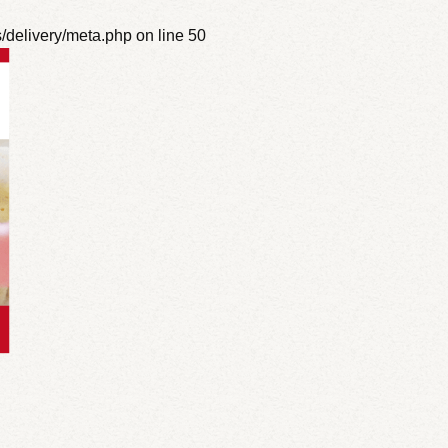
s/delivery/meta.php
on line
50