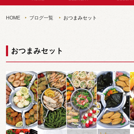
セットメニュー
お
HOME
ブログ一覧
おつまみセット
コースメニュー
パン・サ
単品オードブル
セット
おつまみセット
カップディッシュ
*個包装タイプ
フィンガーフード
ハイグレード