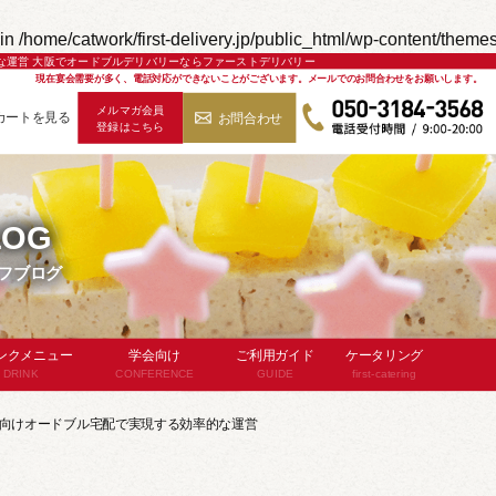
in
/home/catwork/first-delivery.jp/public_html/wp-content/theme
な運営 大阪でオードブルデリバリーならファーストデリバリー
現在宴会需要が多く、電話対応ができないことがございます。
メールでのお問合わせをお願いします。
メルマガ会員
カートを見る
お問合わせ
登録はこちら
050-3184-3568
LOG
フブログ
ンクメニュー
学会向け
ご利用ガイド
ケータリング
DRINK
CONFERENCE
GUIDE
first-catering
飲み放題
お弁当
ケータリングと
向けオードブル宅配で実現する効率的な運営
ビススタッフ付)
デリバリーの違い
パン・サンドイッチ
品メニュー
対応エリア
食のスタイル
よくあるご質問