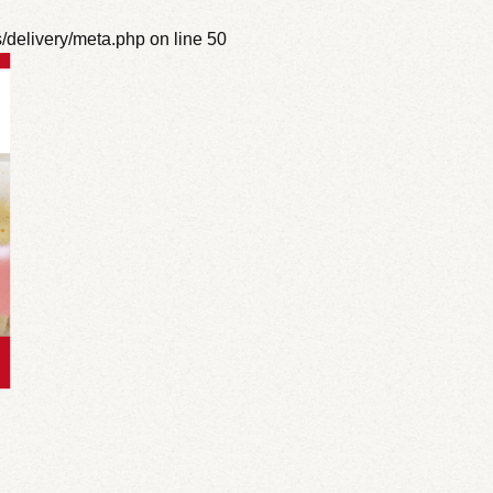
s/delivery/meta.php
on line
50