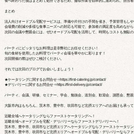
食べ終わった後はまとめて処分できるため、撤収作業を効率的に進められ、担当者
まとめ
法人向けオードブル宅配サービスは、準備や片付けの手間を省き、予算管理もしや
会場費の削減や多様な食事ニーズへの対応も可能で、参加者の満足度を高めながら
次回の会議や懇親会には、ぜひオードブル宅配を活用して、時間もコストも無駄の
パーティにピッタリなお料理は是非弊社にお任せください！
旬の食材を使用したお料理でパーティ会場を華やかに彩ります！
次回開催の際はぜひご検討ください。
それでは次回のブログでお会いしましょう！
★ケータリングに関するお問合せ⇒https://first-catering.jp/contact/
★デリバリーに関するお問合せ⇒https://first-delivery.jp/contact/
パーティ、会議、研修、セミナー、学会、勉強会、送別会、歓迎会、謝恩会、懇親
大阪市内はもちろん、茨木市、豊中市、吹田市など北摂エリアへのお届けも承って
近畿全域へケータリングならファーストケータリングへ！
近畿全域へオードブルを宅配・デリバリーならファーストデリバリーへ！
茨木市、豊中市、吹田市など北摂エリアへケータリングならファーストケータリン
茨木市、豊中市、吹田市など北摂エリアへオードブルを宅配・デリバリーならファ