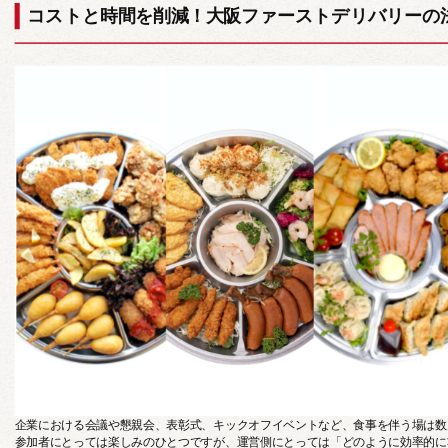
コストと時間を削減！大阪ファーストデリバリーの
カップディッシュ
*個包装タイプ
フィンガーフード
ハイグレード
企業における会議や懇親会、表彰式、キックオフイベントなど、食事を伴う場は数
参加者にとっては楽しみのひとつですが、運営側にとっては「どのように効率的に