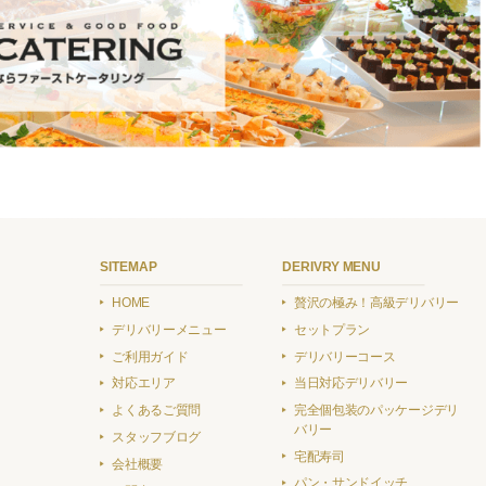
SITEMAP
DERIVRY MENU
HOME
贅沢の極み！高級デリバリー
デリバリーメニュー
セットプラン
ご利用ガイド
デリバリーコース
対応エリア
当日対応デリバリー
よくあるご質問
完全個包装のパッケージデリ
バリー
スタッフブログ
宅配寿司
会社概要
パン・サンドイッチ