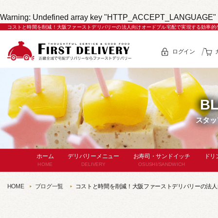
Warning
: Undefined array key "HTTP_ACCEPT_LANGUAGE" 
コストと時間を削減！大阪ファーストデリバリーの法人向けオードブル宅配で実現する効率的
ログイン
B
スタッ
ホーム
デリバリーメニュー
お寿司・サンドイッチ
ドリ
HOME
DELIVERY
OSUSHI/SANDWICH
セットメニュー
お寿司
HOME
ブログ一覧
コストと時間を削減！大阪ファーストデリバリーの法人
(サー
コースメニュー
パン・サンドイッチ
単
単品オードブル
セットメニュー