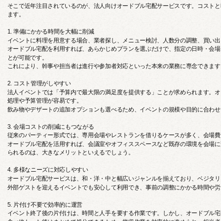
そこで近年注目されているのが、法人向けオードブル宅配サービスです。コストと
ます。
1. 準備にかかる時間を大幅に削減
イベントに料理を用意する場合、業者探し、メニュー検討、人数分の調整、買い出
オードブル宅配を利用すれば、あらかじめプランを選ぶだけで、指定の日時・会場
とが可能です。
これにより、幹事や担当者は進行や参加者対応といった本来の業務に専念できます
2. コスト管理がしやすい
法人イベントでは「予算内で最大限の満足度を提供する」ことが求められます。オ
処理や予算管理が容易です。
飲み物やデザートの追加オプションも選べるため、イベントの規模や目的に合わせ
3. 会場コストの削減にもつながる
従来のパーティー形式では、専用会場やレストランを借りるケースが多く、会場費
オードブル宅配を活用すれば、会議室やオフィススペースなど既存の環境を会場に
られるのは、大きなメリットといえるでしょう。
4. 多様なニーズに対応しやすい
オードブル宅配サービスは、和・洋・中と幅広いジャンルを揃えており、ベジタリ
外部ゲストを迎えるイベントでも安心して利用でき、事前の調整にかかる時間や労
5. 片付け不要で効率的に運営
イベント終了後の片付けは、時間と人手を要する作業です。しかし、オードブル宅