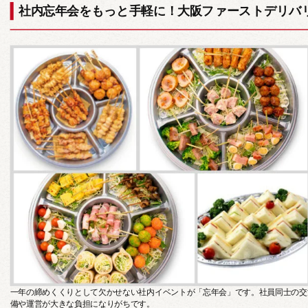
社内忘年会をもっと手軽に！大阪ファーストデリバ
カップディッシュ
*個包装タイプ
フィンガーフード
ハイグレード
一年の締めくくりとして欠かせない社内イベントが「忘年会」です。社員同士の交
備や運営が大きな負担になりがちです。