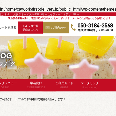
in
/home/catwork/first-delivery.jp/public_html/wp-content/theme
減します！ 大阪でオードブルデリバリーならファーストデリバリー
現在宴会需要が多く、電話対応ができないことがございます。
メールでのお問合わせをお願いします。
メルマガ会員
カートを見る
お問合わせ
登録はこちら
050-3184-3568
LOG
フブログ
ンクメニュー
学会向け
ご利用ガイド
ケータリング
DRINK
CONFERENCE
GUIDE
first-catering
飲み放題
お弁当
ケータリングと
の宅配オードブルで幹事様の負担を軽減します！
ビススタッフ付)
デリバリーの違い
パン・サンドイッチ
品メニュー
対応エリア
食のスタイル
よくあるご質問