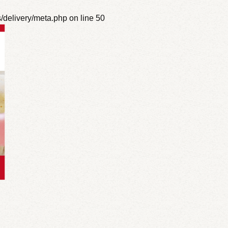
s/delivery/meta.php
on line
50