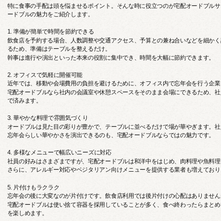
特に食事の手配は頭を悩ませるポイント。そんな時に役立つのが宅配オードブルサ
ードブルの魅力をご紹介します。
1. 準備が簡単で時間を節約できる
飲食店を予約する場合、人数調整や交通アクセス、予算との兼ね合いなどを細かく
るため、準備はテーブルを整えるだけ。
幹事は進行や演出といった本来の役割に集中でき、時間を大幅に節約できます。
2. オフィスで気軽に開催可能
近年では、移動や会場費用の負担を避けるために、オフィス内で忘年会を行う企業
宅配オードブルなら社内の会議室や休憩スペースをそのまま会場にできるため、社
で済みます。
3. 華やかな料理で雰囲気づくり
オードブルは見た目の彩りが豊かで、テーブルに並べるだけで場が華やぎます。社
忘年会らしい華やかさを演出できるのも、宅配オードブルならではの魅力です。
4. 多様なメニューで幅広いニーズに対応
社員の好みはさまざまですが、宅配オードブルは和洋中をはじめ、肉料理や魚料理
さらに、アレルギー対応やベジタリアン向けメニューを提供する業者も増えており
5. 片付けもラクラク
忘年会の後に大変なのが片付けです。飲食店利用では後片付けの心配はありません
宅配オードブルは使い捨て容器を採用していることが多く、食べ終わったらまとめ
を楽しめます。