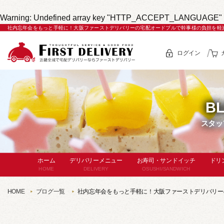
Warning
: Undefined array key "HTTP_ACCEPT_LANGUAGE" 
社内忘年会をもっと手軽に！大阪ファーストデリバリーの宅配オードブルで幹事様の負担を軽
ログイン
B
スタッ
ホーム
デリバリーメニュー
お寿司・サンドイッチ
ドリ
HOME
DELIVERY
OSUSHI/SANDWICH
セットメニュー
お寿司
HOME
ブログ一覧
社内忘年会をもっと手軽に！大阪ファーストデリバリー
(サー
コースメニュー
パン・サンドイッチ
単
単品オードブル
セットメニュー