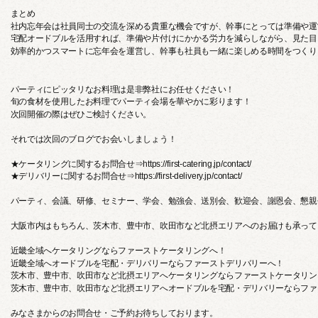
まとめ
社内忘年会は社員同士の交流を深める貴重な機会ですが、幹事にとっては準備や運
宅配オードブルを活用すれば、準備や片付けにかかる労力を減らしながら、見た目
効率的かつスマートに忘年会を運営し、幹事も社員も一緒に楽しめる時間をつくり
パーティにピッタリなお料理は是非弊社にお任せください！
旬の食材を使用したお料理でパーティ会場を華やかに彩ります！
次回開催の際はぜひご検討ください。
それでは次回のブログでお会いしましょう！
★ケータリングに関するお問合せ⇒https://first-catering.jp/contact/
★デリバリーに関するお問合せ⇒https://first-delivery.jp/contact/
パーティ、会議、研修、セミナー、学会、勉強会、送別会、歓迎会、謝恩会、懇親
大阪市内はもちろん、茨木市、豊中市、吹田市など北摂エリアへのお届けも承って
近畿全域へケータリングならファーストケータリングへ！
近畿全域へオードブルを宅配・デリバリーならファーストデリバリーへ！
茨木市、豊中市、吹田市など北摂エリアへケータリングならファーストケータリン
茨木市、豊中市、吹田市など北摂エリアへオードブルを宅配・デリバリーならファ
みなさまからのお問合せ・ご予約お待ちしております。