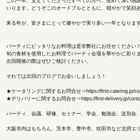
この一年、支えてくださったすべての方へ、改めて深い感
いります。どうぞこのオードブルとともに、穏やかで笑顔
来る年が、皆さまにとって健やかで実り多い一年となりま
パーティにピッタリなお料理は是非弊社にお任せください
旬の食材を使用したお料理でパーティ会場を華やかに彩り
次回開催の際はぜひご検討ください。
それでは次回のブログでお会いしましょう！
★ケータリングに関するお問合せ⇒https://first-catering.jp/cont
★デリバリーに関するお問合せ⇒https://first-delivery.jp/conta
パーティ、会議、研修、セミナー、学会、勉強会、送別会
大阪市内はもちろん、茨木市、豊中市、吹田市など北摂エ