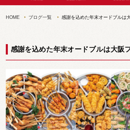
セットメニュー
お
HOME
ブログ一覧
感謝を込めた年末オードブルは
コースメニュー
パン・サ
単品オードブル
セット
感謝を込めた年末オードブルは大阪
カップディッシュ
*個包装タイプ
フィンガーフード
ハイグレード