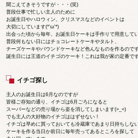
聞こえてきそうですが・・・(笑)
普段仕事で忙しい主人のために
お誕生日やハロウィン、クリスマスなどのイベントは
大切にしています(*’ω’*)
出会った頃から毎年、お誕生日ケーキは手作りで用意して
普段何もない日にはチョコレートケーキやタルト、
チーズケーキやパウンドケーキなど色んなものを作るので
誕生日には王道のイチゴのケーキ！これは我が家の定番で
イチゴ探し
主人のお誕生日は6月なのですが
皆様ご存知の通り、イチゴは6月ごろになると
スーパーなどの売り場から姿を消してしまいます(>_<)
でも主人の大好物のイチゴははずせない！
イチゴは早めに買っておいても冷蔵庫であまり日持ちしな
ケーキを作る当日か前日に毎年売ってあるところを探して