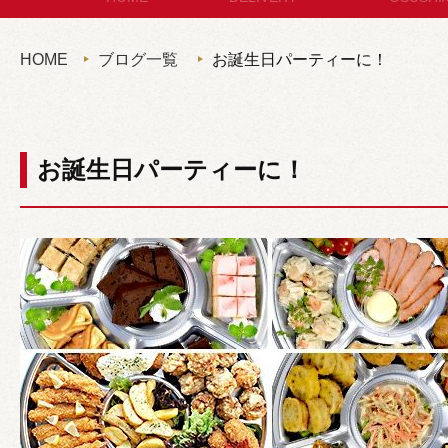
セットメニュー
お
HOME
ブログ一覧
お誕生日パーティーに！
コースメニュー
パン・サ
単品オードブル
セット
お誕生日パーティーに！
カップディッシュ
*個包装タイプ
フィンガーフード
ハイグレード