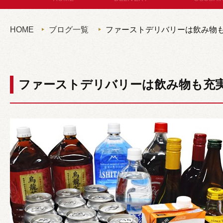
セットメニュー
お
HOME
ブログ一覧
ファーストデリバリーは飲み物
コースメニュー
パン・サ
単品オードブル
セット
ファーストデリバリーは飲み物も充
カップディッシュ
*個包装タイプ
フィンガーフード
ハイグレード