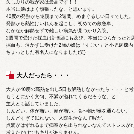
久しぶりの我が家は最高です！！
本当に娘はよく頑張ったな、と思います。
40度の発熱から退院まで2週間、めまぐるしい日々でした。
発熱から熱性けいれんを起こし、初めての救急車、
なかなか解熱せずで難しい病気が見つかり入院、
2週間で受けた採血は計6回にも及び、本当につらかったと
採血も、泣かずに受けた2歳の娘は「すごい」と小児病棟内
ちょっとした有名人になりました(笑)
大人だったら・・・
大人が40度の高熱を出し5日も解熱しなかったら・・・と
もうとにかく文句、不満が溢れてくるだろうな、と
主人とも話していました。
しんどい、体が痛い、頭が痛い、食べ物が喉を通らない、
しんどすぎて眠れない、入院生活なんて暇だ、
点滴がはずれるまで病室から出られないなんてストレスが
考えただけでもキリがありません。