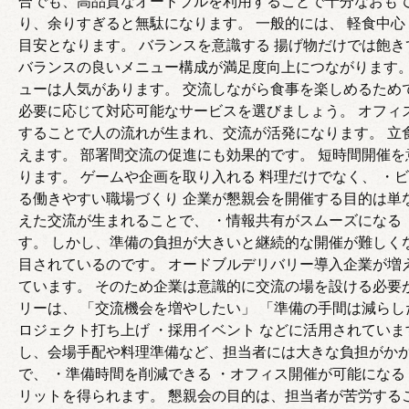
合でも、高品質なオードブルを利用することで十分なおもて
り、余りすぎると無駄になります。 一般的には、 軽食中心：1人あた
目安となります。 バランスを意識する 揚げ物だけでは飽き
バランスの良いメニュー構成が満足度向上につながります。
ューは人気があります。 交流しながら食事を楽しめるため
必要に応じて対応可能なサービスを選びましょう。 オフィ
することで人の流れが生まれ、交流が活発になります。 立
えます。 部署間交流の促進にも効果的です。 短時間開催を
ります。 ゲームや企画を取り入れる 料理だけでなく、 ・
る働きやすい職場づくり 企業が懇親会を開催する目的は単
えた交流が生まれることで、 ・情報共有がスムーズになる 
す。 しかし、準備の負担が大きいと継続的な開催が難しく
目されているのです。 オードブルデリバリー導入企業が増
ています。 そのため企業は意識的に交流の場を設ける必要
リーは、 「交流機会を増やしたい」 「準備の手間は減らし
ロジェクト打ち上げ ・採用イベント などに活用されてい
し、会場手配や料理準備など、担当者には大きな負担がかか
で、 ・準備時間を削減できる ・オフィス開催が可能になる
リットを得られます。 懇親会の目的は、担当者が苦労する