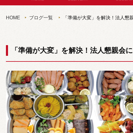
セットメニュー
お
HOME
ブログ一覧
「準備が大変」を解決！法人懇
コースメニュー
パン・サ
単品オードブル
セット
「準備が大変」を解決！法人懇親会
カップディッシュ
*個包装タイプ
フィンガーフード
ハイグレード