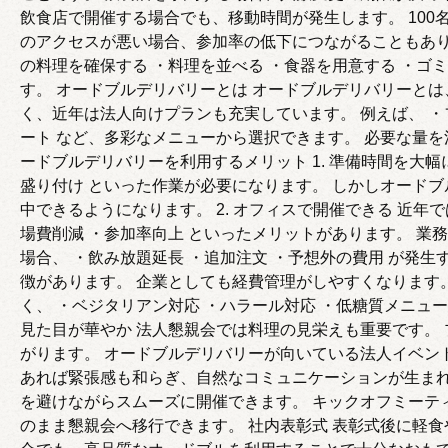
飲食店で開催する場合でも、移動時間が発生します。 10
のアクセスが悪い場合、参加率の低下につながることもあり
の料理を確保する ・料理を並べる ・食器を用意する ・ゴ
す。 オードブルデリバリーとは オードブルデリバリーと
く、近年は法人向けプランも充実しています。 例えば、 ・
ート など、多彩なメニューから選択できます。 必要な量
ードブルデリバリーを利用するメリット 1. 準備時間を大幅
盛り付け といった作業が必要になります。 しかしオード
中できるようになります。 2. オフィスで開催できる 近
場費削減 ・参加率向上 といったメリットがあります。 業
場合、 ・飲み放題延長 ・追加注文 ・予想外の費用 が発
徴があります。 企業としても経費管理がしやすくなります。
く、 ・ベジタリアン対応 ・ハラール対応 ・低糖質メニュー
見た目が華やか 法人懇親会では料理の見栄えも重要です。
がります。 オードブルデリバリーが向いている法人イベン
あれば緊張感も和らぎ、自然なコミュニケーションが生まれ
を避けながらスムーズに開催できます。 キックオフミーテ
のまま懇親会へ移行できます。 社内表彰式 表彰式後に軽