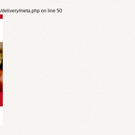
s/delivery/meta.php
on line
50