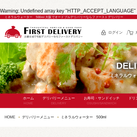
Warning
: Undefined array key "HTTP_ACCEPT_LANGUAGE" 
ミネラルウォーター 500ml 大阪でオードブルデリバリーならファーストデリバリー
ログイン
DEL
ミネラルウォー
ホーム
デリバリーメニュー
お寿司・サンドイッチ
ドリ
HOME
DELIVERY
OSUSHI/SANDWICH
セットメニュー
お寿司
HOME
デリバリーメニュー
ミネラルウォーター 500ml
(サー
コースメニュー
パン・サンドイッチ
単
単品オードブル
セットメニュー