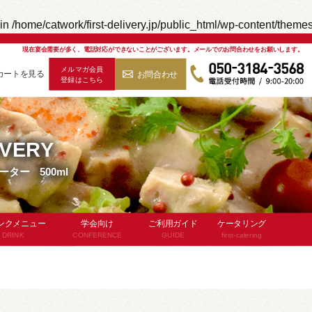
in
/home/catwork/first-delivery.jp/public_html/wp-content/theme
現在宴会需要が多く、電話対応ができないことがございます。
メールでのお問合わせをお願いします。
メルマガ会員
カートを見る
お問合わせ
登録はこちら
050-3184-3568
IVERY
ター 500ml
ンクメニュー
学会向け
ご利用ガイド
ケータリング
DRINK
CONFERENCE
GUIDE
first-catering
飲み放題
お弁当
ケータリングと
ビススタッフ付)
デリバリーの違い
パン・サンドイッチ
品メニュー
対応エリア
食のスタイル
よくあるご質問