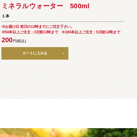
ドライフード
ミネラルウォーター 500ml
ドリンクメニュー
１本
※お届け日 前日の12時までにご注文下さい。
※50本以上ご注文：3日前12時まで ※100本以上ご注文：5日前12時まで
200
円(税込)
カートに入れる